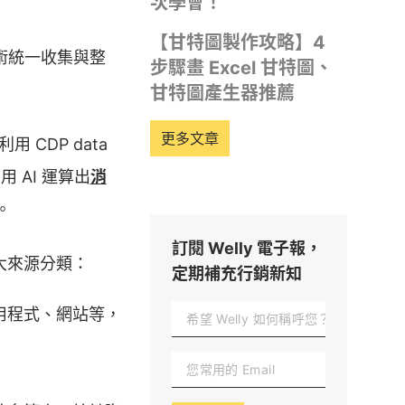
次學會！
【甘特圖製作攻略】4
技術統一收集與整
步驟畫 Excel 甘特圖、
甘特圖產生器推薦
更多文章
 CDP data
 AI 運算出
消
。
訂閱 Welly 電子報，
 大來源分類：
定期補充行銷新知
用程式、網站等，