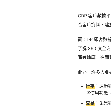
CDP 客戶數據
合客戶資料，建
而 CDP 顧客
了解 360 度
費者輪廓
，進而
此外，許多人會好
行為
：透過
將使用次數
交易
：蒐集