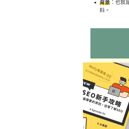
背景
：也就
料。