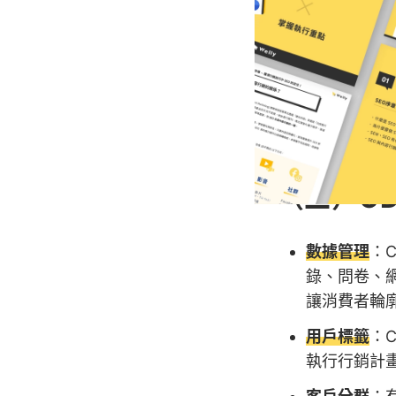
（二）CD
數據管理
：
錄、問卷、
讓消費者輪
用戶標籤
：
執行行銷計