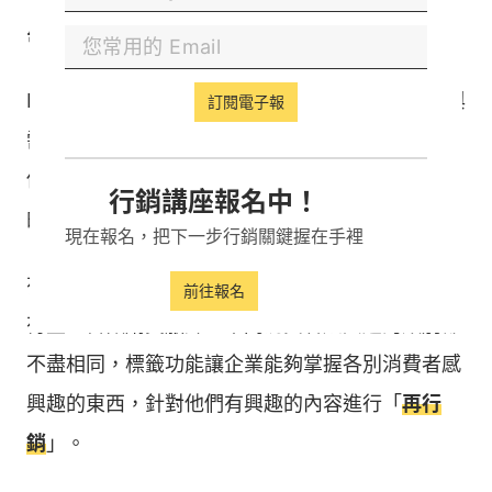
💯 CRM：參數標籤掌握用戶
BotBonnie 的標籤功能讓企業能針對對不同類型與
訂閱電子報
需求取向的用戶進行分類，在用戶按按鈕的同時為
他們貼上「標籤」，並依照標籤提供用戶量身打造
行銷講座報名中！
的推播訊息，進而優化
CRM
管理。
現在報名，把下一步行銷關鍵握在手裡
有些消費者喜歡美妝產品、有些人想找 3C 配件、
前往報名
有些人喜歡購買服飾，不同消費者感興趣的類別都
不盡相同，標籤功能讓企業能夠掌握各別消費者感
興趣的東西，針對他們有興趣的內容進行「
再行
銷
」。