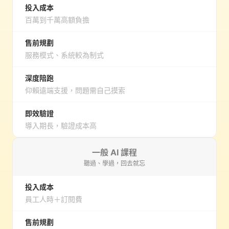
投入成本
百萬到千萬高額負擔
售前規劃
服務模式、系統較為制式
深度陪跑
仰賴遠端支援，問題需自己摸索
即效驗證
導入期長，驗證成本高
一般 AI 課程
聽過、學過，回去就忘
投入成本
員工人時＋訂閱費
售前規劃