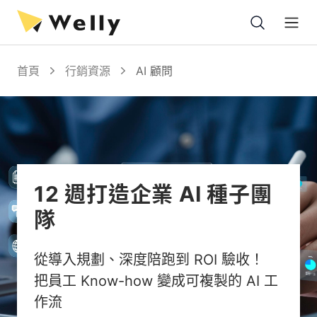
Open
首頁
行銷資源
AI 顧問
12 週打造企業 AI 種子團
隊
從導入規劃、深度陪跑到 ROI 驗收！
把員工 Know-how 變成可複製的 AI 工
作流