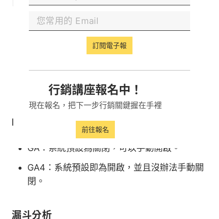
自訂指標、維度
GA：免費版提供20個自訂維度和自訂指標，
只能夠進行替換但無法刪除。
訂閱電子報
GA4：原先的自訂維度和自訂指標被替換成事
件和使用者屬性，有數量限制（數量持續更動
行銷講座報名中！
中）。
現在報名，把下一步行銷關鍵握在手裡
IP匿名功能
前往報名
GA：系統預設為關閉，可以手動開啟。
GA4：系統預設即為開啟，並且沒辦法手動關
閉。
漏斗分析