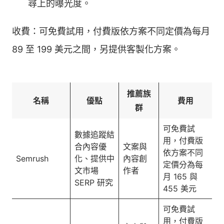
尋上的曝光度。
收費：可免費試用，付費版依方案不同定價為每月
89 至 199 美元之間，另提供客製化方案。
推薦族
名稱
優點
費用
群
可免費試
數據追蹤結
用，付費版
合內容優
文案與
依方案不同
Semrush
化、提供中
內容創
定價分為每
文市場
作者
月 165 與
SERP 研究
455 美元
可免費試
用，付費版