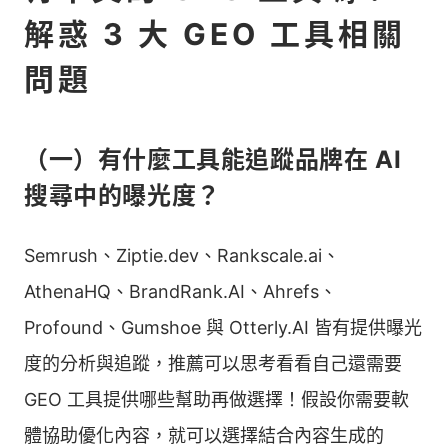
解惑 3 大 GEO 工具相關
可免費試
需能深
用，付費版
問題
度解讀
依方案不同
數據追蹤與
Brand 24
數據的
定價為每月
情緒分析
行銷人
199 至
員
1,499 美元
（一）有什麼工具能追蹤品牌在 AI
之間
搜尋中的曝光度？
追蹤品牌在
重視社
AI 搜尋的
群形象
需聯繫團隊
BrandRank.AI
Semrush、Ziptie.dev、Rankscale.ai、
曝光度與聲
的行銷
諮詢
譽
人員
AthenaHQ、BrandRank.AI、Ahrefs、
Profound、Gumshoe 與 Otterly.AI 皆有提供曝光
提供中文市
可免費試
場 SERP
需要軟
度的分析與追蹤，推薦可以思考看看自己還需要
用，付費版
研究、可開
體提供
依方案不同
GEO 工具提供哪些幫助再做選擇！假設你需要軟
Ahrefs
啟
中文的
定價為每月
Mentions
行銷人
體協助優化內容，就可以選擇結合內容生成的
129 至 449
Alerts 接
員