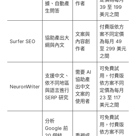
據、自動產
作者
39 至 199
生問答
美元之間
付費版依方
文案與
案不同定價
協助產出大
Surfer SEO
內容創
為每月 49
綱與內文
作者
至 299 美元
之間
可免費試
需要 AI
支援中文、
用，付費版
協助產
依不同地區
依方案不同
NeuronWriter
出中文
與語言進行
定價為每月
文案的
SERP 研究
23 至 117
使用者
美元之間
可免費試
分析
用，付費版
Google 前
依方案不同
20 個結
重視成