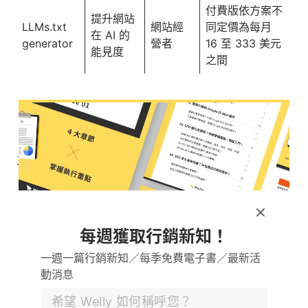
付費版依方案不
提升網站
LLMs.txt
網站經
同定價為每月
在 AI 的
generator
營者
16 至 333 美元
能見度
之間
（二）內容優化與生成輔助類
主要用途為幫助使用者生成文章或給予修改建議。
Writesonic
：Writesonic 是一款 AI 寫作軟
體，提供最新話題的即時數據、SEO 優化與事
每週獲取行銷新知！
實查核功能，且能自動產生常見問答。只需設
定風格與目標受眾等需求，就能得到一篇符合
一週一篇行銷新知／每季免費電子書／最新活
動消息
品牌調性且兼具數據考量的文章。