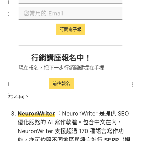
收費：可免費試用，付費版依方案不同定價為每月
39 至 199 美元之間。
訂閱電子報
Surfer SEO
：根據
關鍵字
分析報告協助產出文
章並提供網站優化的服務，從標題、大綱到實
際內文撰寫都能將 SEO 的標準納入考量生
行銷講座報名中！
成，包括關鍵字的布局、標籤設置乃至文章字
數都在它的服務範圍內。
現在報名，把下一步行銷關鍵握在手裡
前往報名
收費：付費版依方案不同定價為每月 49 至 299 美
元之間。
NeuronWriter
：NeuronWriter 是提供 SEO
優化服務的 AI 寫作軟體。包含中文在內，
NeuronWriter 支援超過 170 種語言寫作功
能，亦可依照不同地區與語言進行
SERP（搜