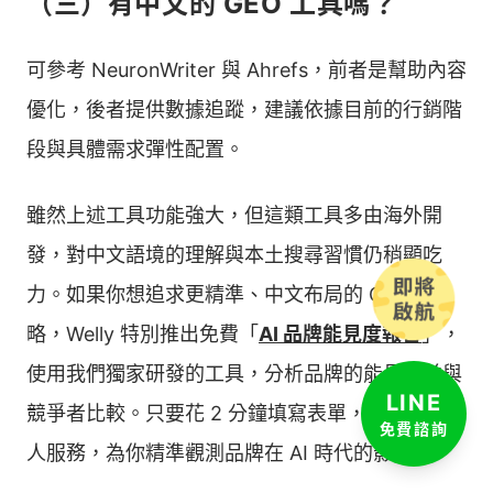
（三）有中文的 GEO 工具嗎？
依方案不同
Otterly.AI
自動監控功
數據的
定價為每月
能
行銷人
29 至 489
可參考 NeuronWriter 與 Ahrefs，前者是幫助內容
員
美元之間
優化，後者提供數據追蹤，建議依據目前的行銷階
可免費試
段與具體需求彈性配置。
用，付費版
需能深
依方案不同
度解讀
雖然上述工具功能強大，但這類工具多由海外開
排名追蹤與
定價為每月
Peec AI
數據的
情緒分析
89 至 199
發，對中文語境的理解與本土搜尋習慣仍稍顯吃
行銷人
美元之間，
員
力。如果你想追求更精準、中文布局的 GEO 策
另提供客製
化方案
略，Welly 特別推出免費「
AI 品牌能見度報告
」，
使用我們獨家研發的工具，分析品牌的能見度並與
LINE
競爭者比較。只要花 2 分鐘填寫表單，就能獲得專
免費諮詢
人服務，為你精準觀測品牌在 AI 時代的影響力。