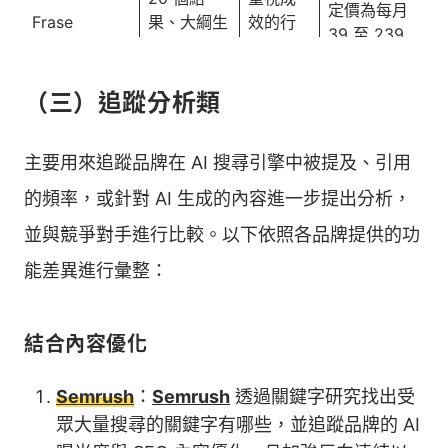
定價為每月
Frase
果、大綱生
效的行
39 至 239
成與結構建
銷人員
美元之間，
議、整合用
另提供客製
戶提問
（三）追蹤分析類
化方案
可免費試
剛開始
主要用來追蹤品牌在 AI 搜尋引擎中被提及、引用
用，付費版
好入門、大
接觸 AI
依方案不同
的頻率，或針對 AI 生成的內容進一步提出分析，
AIPRM
量對話情境
工具的
定價為每月
模板
行銷人
並與競爭對手進行比較。以下依照各品牌提供的功
20 至 999
員
美元之間
能差異進行彙整：
結合內容優化
Semrush
：
Semrush
透過關鍵字研究找出受
眾大量搜尋的關鍵字有哪些，並追蹤品牌的 AI