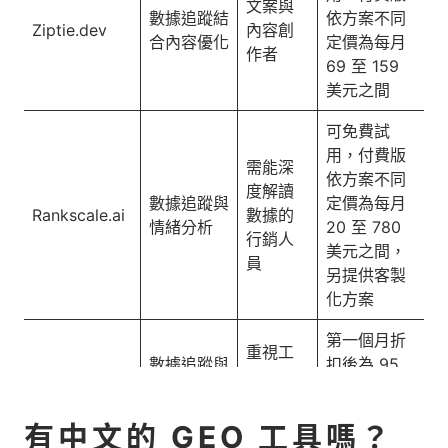
文案與
數據追蹤結
依方案不同
Ziptie.dev
內容創
合內容優化
定價為每月
作者
69 至 159
美元之間
可免費試
用，付費版
需能深
依方案不同
度解讀
數據追蹤與
定價為每月
Rankscale.ai
數據的
情緒分析
20 至 780
行銷人
美元之間，
員
另提供客製
化方案
第一個月折
重視工
數據追蹤與
扣後為 95
作效率
AthenaHQ
GEO 工作
美元，企業
的行銷
流管理系統
為客製化方
人員
有中文的 GEO 工具嗎？
案