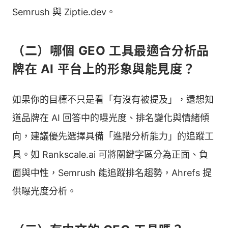
美元之間
Semrush 與 Ziptie.dev。
受通知
可免費試
用，付費版
（二）哪個 GEO 工具最適合分析品
希望知
依方案不同
數據追蹤、
道群眾
牌在 AI 平台上的形象與能見度？
定價分為每
Profound
追蹤 AI 搜
需求與
月 99 與
尋熱門提問
喜好的
399 美元，
如果你的目標不只是看「有沒有被提及」，還想知
品牌方
另有客製化
道品牌在 AI 回答中的曝光度、排名變化與情緒傾
方案
向，建議優先選擇具備「進階分析能力」的追蹤工
提供 3 次免
需要情
費版報告，
具。如 Rankscale.ai 可將關鍵字區分為正面、負
模擬使用者
境假設
Gumshoe
計費方式採
提問
的行銷
面與中性，Semrush 能追蹤排名趨勢，Ahrefs 提
單次對話
人員
0.10 美元
供曝光度分析。
可免費試
需要獲
用，付費版
數據追蹤、
得即時