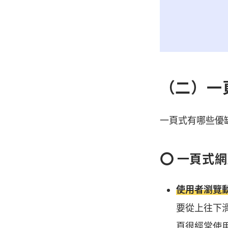
（二）一頁
一頁式有哪些優缺
⭕️ 一頁式
使用者瀏覽
要從上往下
頁很經常使