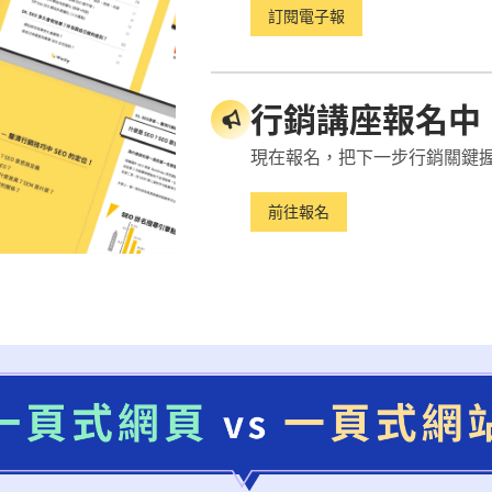
訂閱電子報
式網「站」（One Page Website）跟一頁式網「頁」（Si
嗎？
行銷講座報名中
 2 個詞混著用，但其實 2 者間是存在著些許差異的唷，
現在報名，把下一步行銷關鍵
網站」、後者則是「網頁」。
前往報名
是簡易版的網站，常被用來展示個人作品集、活動頁面，