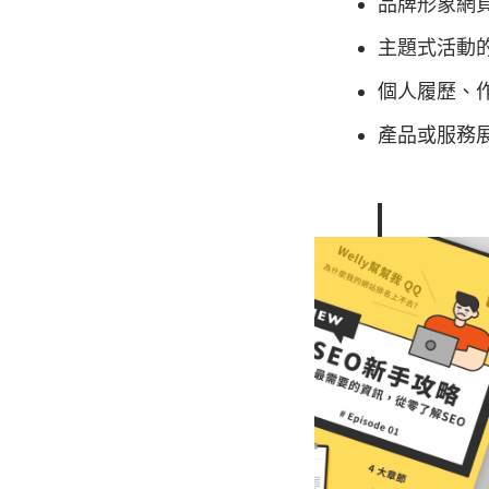
品牌形象網
主題式活動的 L
個人履歷、
產品或服務
以上是一
們主推
適合使
🌐 一頁式網站