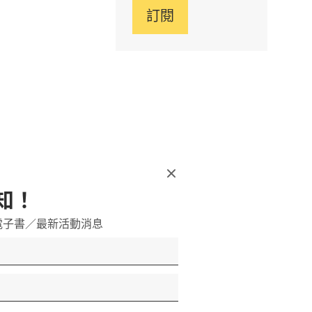
訂閱
 等都會為他
的品牌，也很
知！
電子書／最新活動消息