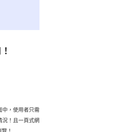
知！
面中，使用者只需
情況！且一頁式網
瀏覽！