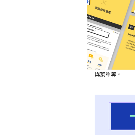
▋你可能會問：一頁
Website）一樣
大家雖然經常把這
不同
！前者是「
一頁網站可以說
與菜單等。