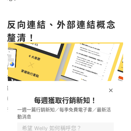
反向連結、外部連結概念
釐清！
首先我們來聊聊
外部連結（EXternal Link）
，外
部連結可分為「
反向連結
」與「
站外連結
」，前者
有助於排名順序的提升，而後者則做為網站內容的
額外補充，並協助搜尋引擎爬行，對於網站的發展
都有所助益，也因此近來 SEO 外部連結已經是許
每週獲取行銷新知！
多 SEO 的操作重點之一。
一週一篇行銷新知／每季免費電子書／最新活
動消息