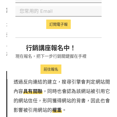
（一）反向連結（Backlink）定義
解析！傳遞權重的小幫手！
訂閱電子報
不知道大家有沒有聽過「反向連結」（Backlink）
這個詞呢？Google 反向連結的熱度近年可是節節
上升，不過沒聽說過也沒有關係，我們曾經寫過關
行銷講座報名中！
於
反向連結
的文章，可以幫助瞭解概念！
現在報名，把下一步行銷關鍵握在手裡
前往報名
透過反向連結的建立，搜尋引擎會判定網站間
內容
具有關聯
，同時也會認為該網站被引用它
的網站信任，形同獲得網站的背書，因此也會
影響被引用網站的
權重
。