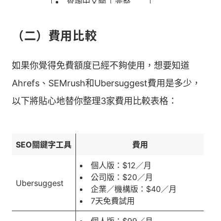
查詢中文關
完整
天有10組關鍵
鍵字無斷詞問
字的額度
題
（二）費用比較
免費額度僅
有3組關鍵字
需付
如果你覺得免費額度已經不夠使用，想要知道
針對競爭者
容易有中文
缺點
費才可
網站分析容易
字斷詞的問題
Ahrefs、SEMrush和Ubersuggest費用是多少，
使用
較實際情況低
以下將貼心地替你整理3家費用比較表格：
估
SEO關鍵字工具
費用
個人版：$12／月
公司版：$20／月
Ubersuggest
企業／機構版：$40／月
7天免費試用