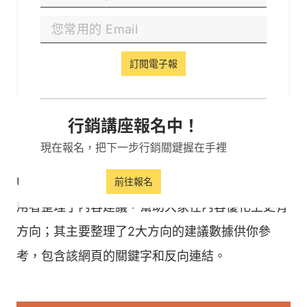
訂閱電子報
行銷講座報名中！
（四）內容建議
現在報名，把下一步行銷關鍵握在手裡
Ubersuggest除了提供關鍵字建議，也貼心地幫使
前往報名
用者整理了內容建議，幫助大家在內容優化上更有
方向；其主要整理了2大方向的建議數據供你參
考，包含該網頁的關鍵字和反向連結。