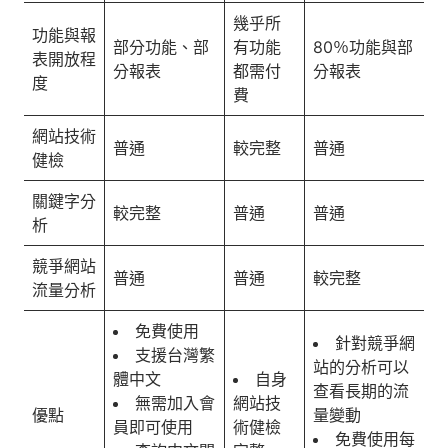
幾乎所
功能與報
部分功能、部
有功能
80％功能與部
表開放程
分報表
都需付
分報表
度
費
網站技術
普通
較完整
普通
健檢
關鍵字分
較完整
普通
普通
析
競爭網站
普通
普通
較完整
流量分析
免費使用
針對競爭網
支援台灣繁
站的分析可以
體中文
自身
查看長期的流
無需加入會
網站技
優點
量變動
員即可使用
術健檢
免費使用每