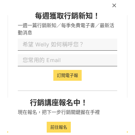
每週獲取行銷新知！
一週一篇行銷新知／每季免費電子書／最新活
動消息
Kira
創辦人兼營運長
曾任法國 FRED&FARID 創意傳播集團客戶經理，管
理 Welly SEO 超過 70 人的專案執行團隊，從專案
流程管理、關鍵字策略、SEO 內容產出到數據分
訂閱電子報
析，提供專業的 SEO 客戶服務，幫助多個網站快速
成長到 10 萬以上流量。
行銷講座報名中！
分享至
現在報名，把下一步行銷關鍵握在手裡
前往報名