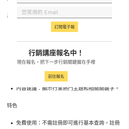
基本功能
訂閱電子報
關鍵字分析：提供關鍵字搜尋量、SEO 難度和
廣告成本等資訊。
行銷講座報名中！
競爭對手分析：查看競爭對手的網站流量和
反
現在報名，把下一步行銷關鍵握在手裡
向連結
。
前往報名
內容建議：顯示行業熱門主題和相關關鍵字。
特色
免費使用：不需註冊即可進行基本查詢，註冊