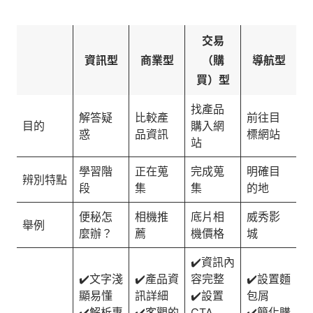
交易
資訊型
商業型
（購
導航型
買）型
找產品
解答疑
比較產
前往目
目的
購入網
惑
品資訊
標網站
站
學習階
正在蒐
完成蒐
明確目
辨別特點
段
集
集
的地
便秘怎
相機推
底片相
威秀影
舉例
麼辦？
薦
機價格
城
✔️資訊內
✔️文字淺
✔️產品資
容完整
✔️設置麵
顯易懂
訊詳細
✔️設置
包屑
✔️解析專
✔️客觀的
CTA
✔️簡化購