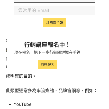
設置 CTA ，提升使用者直接購買的意願。
訂閱電子報
（四）導航型搜尋意圖
導航型搜尋意圖通常使用在
「使用者心中已經有
行銷講座報名中！
要去的網站，直接搜尋該網站名稱前往。」
的時
現在報名，把下一步行銷關鍵握在手裡
候。導航型搜尋意圖的購物行為會比交易型更來得
前往報名
強烈，使用者希望快速找到所需資訊或服務，以達
成明確的目的。
此類型通常多為串流媒體、品牌官網等，例如：
YouTube