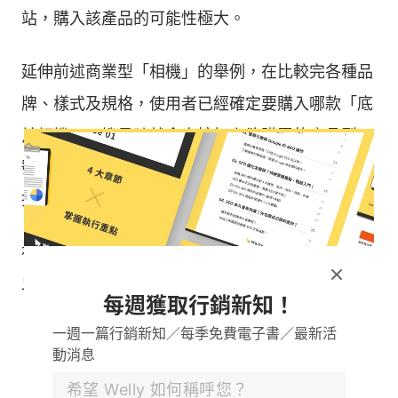
站，購入該產品的可能性極大。
延伸前述商業型「相機」的舉例，在比較完各種品
牌、樣式及規格，使用者已經確定要購入哪款「底
片相機」，搜尋時就會直接打上欲購買的產品型
號，如「Konica 現場監督 28HG」，目的是希望
找到可購入的優惠價格、管道。
在進行交易型搜尋意圖文章撰寫及網頁設計時，可
以注意以下幾點：
每週獲取行銷新知！
一週一篇行銷新知／每季免費電子書／最新活
利用「
長尾關鍵字
」，增加「價格」、「特
動消息
價」、「哪裡買」等字眼。
提供完整的產品資訊內容及價格。