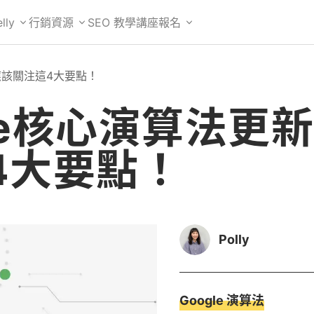
lly
行銷資源
SEO 教學
講座報名
你應該關注這4大要點！
gle核心演算法更
4大要點！
Polly
Google 演算法