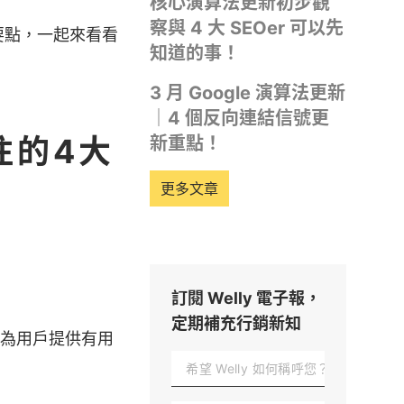
核心演算法更新初步觀
察與 4 大 SEOer 可以先
的要點，一起來看看
知道的事！
3 月 Google 演算法更新
｜4 個反向連結信號更
注的4大
新重點！
更多文章
訂閱 Welly 電子報，
定期補充行銷新知
於為用戶提供有用