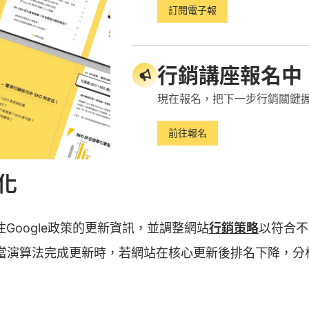
ogle評估網站整體分數的方式之一。
訂閱電子報
-T
行銷講座報名中
現在報名，把下一步行銷關鍵
慮發布者的專業知識、經驗、權威和可信度。在特定領域建立
影響排名。
前往報名
優化
關注Google政策的更新資訊，並調整網站
行銷策略
以符合不
當演算法完成更新時，若網站在核心更新後排名下降，分