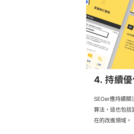
等，可能影響Go
3. E-E-A
Google考
知識可能會積極
4. 持續
SEOer應持續
算法，這也包括
在的改進領域。