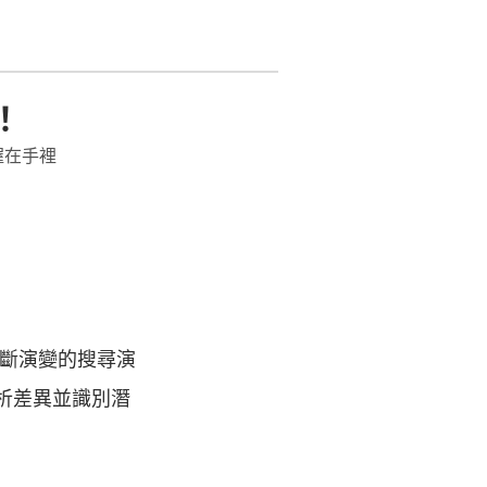
！
握在手裡
可信度並展示專業
斷演變的搜尋演
析差異並識別潛