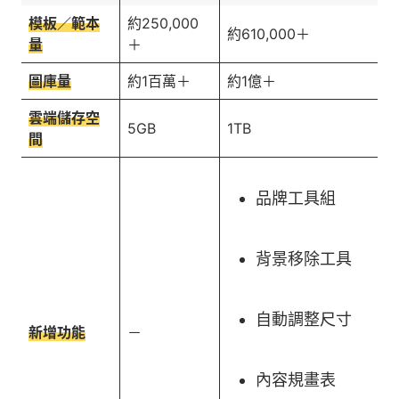
模板／範本
約250,000
約610,000＋
量
＋
圖庫量
約1百萬＋
約1億＋
雲端儲存空
5GB
1TB
間
品牌工具組
背景移除工具
自動調整尺寸
新增功能
－
內容規畫表