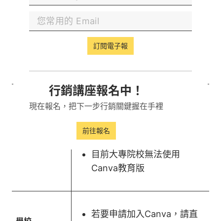
使用教學電子郵件地址註冊
教師
訂閱電子報
上傳教師證書和學校聘書的
證明
行銷講座報名中！
現在報名，把下一步行銷關鍵握在手裡
需要老師使用教育版帳號邀
請加入Canva
前往報名
學生（國小、
國中生）
目前大專院校無法使用
Canva教育版
若要申請加入Canva，請直