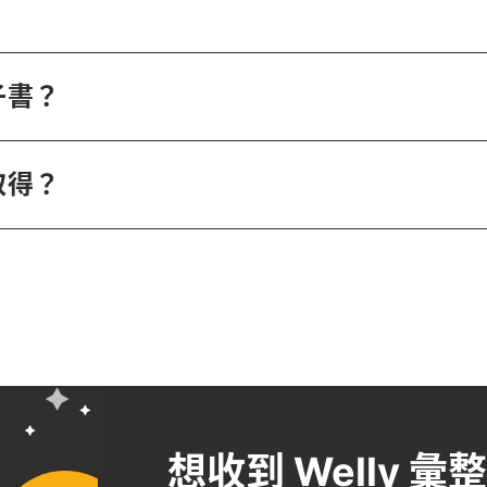
子書？
取得？
想收到 Welly 