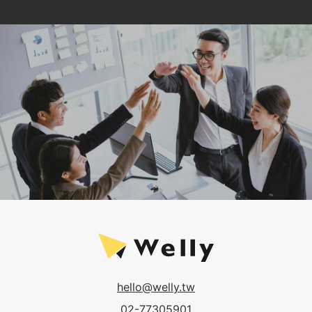
hello@welly.tw
02-77305901