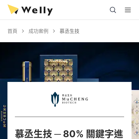
Open
首頁
成功案例
慕丞生技
慕丞生技
─
80% 關鍵字進