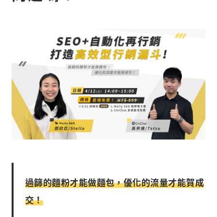
過篩的麵粉才能做麵包，優化的流量才能賀成
交！