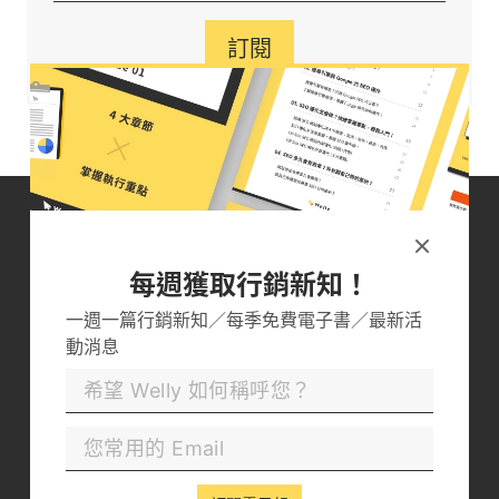
訂閱
台灣最專業的 SEO/GEO 行銷
每週獲取行銷新知！
團隊！
一週一篇行銷新知／每季免費電子書／最新活
現在就與 Welly 一起將目標關鍵字攻上 Google 首
動消息
頁吧！
立即諮詢