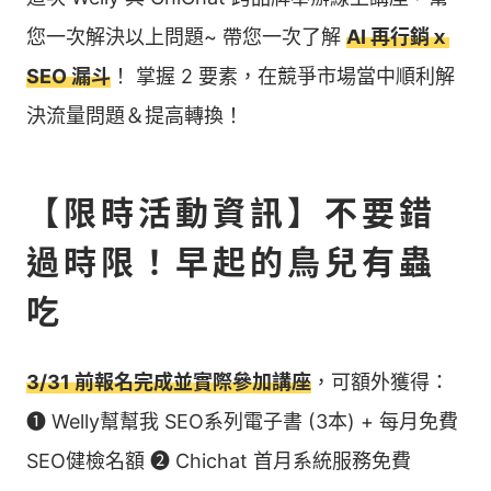
您一次解決以上問題~⁣⁣ 帶您一次了解
AI 再行銷ｘ
⁣⁣SEO 漏斗
！ 掌握 2 要素，在競爭市場當中順利解
決流量問題＆提高轉換！
【限時活動資訊】不要錯
過時限！早起的鳥兒有蟲
吃
3/31 前報名完成並實際參加講座
，可額外獲得：
➊ Welly幫幫我 SEO系列電子書 (3本) + 每月免費
SEO健檢名額 ➋ Chichat 首月系統服務免費