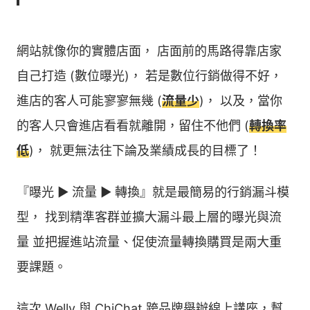
網站就像你的實體店面， 店面前的馬路得靠店家
自己打造 (數位曝光)， 若是數位行銷做得不好，
進店的客人可能寥寥無幾 (
流量少
)， 以及，當你
的客人只會進店看看就離開，留住不他們 (
轉換率
低
)， 就更無法往下論及業績成長的目標了！
『曝光 ► 流量 ► 轉換』就是最簡易的行銷漏斗模
型， 找到精準客群並擴大漏斗最上層的曝光與流
量 並把握進站流量、促使流量轉換購買是兩大重
要課題。
這次 Welly 與 ChiChat 跨品牌舉辦線上講座，幫